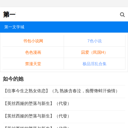
第一文学城
书包小说网
7色小说
色色漫画
囚爱（民国H）
禁漫天堂
极品淫乱合集
如今的她
【往事今生之熟女依恋】（九 熟姝含春泣，痴臀馋蚌汗偷情）
【英丝西娅的堕落与新生】（代發）
【英丝西娅的堕落与新生】（代發）