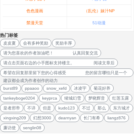
色色漫画
（乱伦）妹汁NP
禁漫天堂
51动漫
热门标签
皮皮夏
会有多种奖励
奖励丰厚
请为您喜欢的作者加油吧！ 认真回复交流
请点击页面右边的小手图标支持楼主。 阅读文章后
希望在回复那里留下您的心得感受 您的留言哪怕只是一个
建议都会成为作者创作的动力
burst89
ppaaoo
snow_xefd
冰凌宇
菊花好养
tankeyboge0204
keyprca
绫城幻雪
梦晓辉音
红莲玉露
皇者邪帝
不详
但是
kudo123
不过
那么
东方城才
xingxing209
幻想3000
dearnyan
长门有希
liangz876
廉访使
senglin08