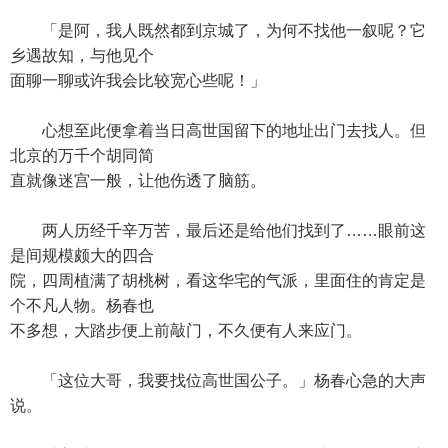
「是阿，我人既然都到京城了，为何不找他一叙呢？它
乡遇故知，与他见个
面聊一聊或许我会比较宽心些呢！」
心想至此便拿着当日高世国留下的地址出门去找人。但
北京的万千个胡同简
直就像迷宫一般，让他伤透了脑筋。
两人历经千辛万苦，最后还是给他们找到了……眼前这
是间规模颇大的四合
院，四周植满了胡桃树，看这华宅的气派，里面住的肯定是
个不凡人物。杨春也
不多想，大踏步便上前敲门，不久便有人来应门。
「这位大哥，我要找位高世国公子。」杨春心急的大声
说。