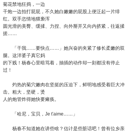
菊花禁地狂捣，一边
干炮一边拍打屁屁，不久她白嫩嫩的屁股上便泛起一片绯
红。双手恣情地猥亵浑
圆光滑的美臀、缓揉、力捏、向外掰开又向内挤紧，往返揉
搓……
「干我……要快点……」她兴奋的夹紧了修长柔嫩的双
腿。这洋婆子真它妈
的下贱！杨春心里暗骂着，抽插的动作却一刻都没有停止
过！
灼热的菊穴嫩肉在坚挺的压迫下，鲜明地感受着巨大冲
击。粗大，坚硬，烫
人的炮管炸得她快要瘫痪。
「哈尼，宝贝，Je t'aime……」
杨春不知道她在讲些啥？估计是些脏话吧！曾有位乡亲