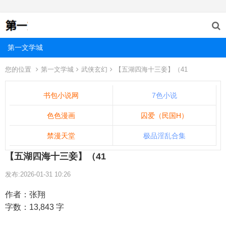
第一文学城
您的位置
第一文学城
武侠玄幻
【五湖四海十三妾】（41
书包小说网
7色小说
色色漫画
囚爱（民国H）
禁漫天堂
极品淫乱合集
【五湖四海十三妾】（41
发布:2026-01-31 10:26
作者：张翔
字数：13,843 字