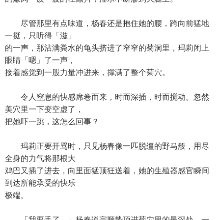
尽管那里有点味道，杨春还是抱住她的腰，跨向前猛地
一挺，只听得「滋」
的一声，那沾满粪水的龟头挤进了窄窄的菊洞里，玛莉闭上
眼睛「嗯」了一声，
接着感觉到一股力量冲进来，撑满了整个菊穴。
令人窒息的快感席卷而来，时而深插，时而搅动。忽然
美穴里一下变空虚了，
把她吓一跳，这怎么回事？
玛莉正要开骂时，只见杨春像一匹脱缰的野马般，用尽
全身的力气将那根大
鸡巴又插了进去，向里面猛顶狂送着，她的生殖器感官瞬间
到达所能承受的快乐
极端。
「我要丢了。」杨春说完顺势顶进菊穴里的最深处，一