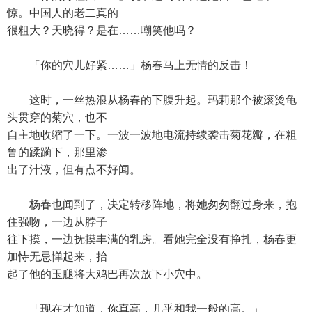
惊。中国人的老二真的
很粗大？天晓得？是在……嘲笑他吗？
「你的穴儿好紧……」杨春马上无情的反击！
这时，一丝热浪从杨春的下腹升起。玛莉那个被滚烫龟
头贯穿的菊穴，也不
自主地收缩了一下。一波一波地电流持续袭击菊花瓣，在粗
鲁的蹂躏下，那里渗
出了汁液，但有点不好闻。
杨春也闻到了，决定转移阵地，将她匆匆翻过身来，抱
住强吻，一边从脖子
往下摸，一边抚摸丰满的乳房。看她完全没有挣扎，杨春更
加恃无忌惮起来，抬
起了他的玉腿将大鸡巴再次放下小穴中。
「现在才知道，你真高，几乎和我一般的高。」