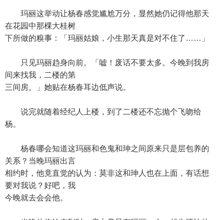
玛丽这举动让杨春感觉尴尬万分，显然她仍记得他那天
在花园中那棵大桂树
下所做的糗事：「玛丽姑娘，小生那天真是对不住了……」
只见玛丽趋身向前。「嘘！废话不要太多。今晚到我房
间来找我，二楼的第
三间房。」她贴在杨春耳边低声说。
说完就随着经纪人上楼，到了二楼还不忘抛个飞吻给
杨。
杨春哪会知道这玛丽和色鬼和珅之间原来只是层包养的
关系？当晚玛丽出言
相约时，他竟直觉的认为：莫非这和珅人也在上面，有话想
要对我说？好吧，我
今晚就去会会他。