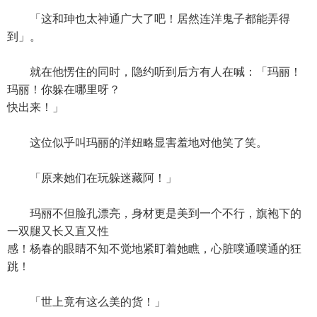
「这和珅也太神通广大了吧！居然连洋鬼子都能弄得
到」。
就在他愣住的同时，隐约听到后方有人在喊：「玛丽！
玛丽！你躲在哪里呀？
快出来！」
这位似乎叫玛丽的洋妞略显害羞地对他笑了笑。
「原来她们在玩躲迷藏阿！」
玛丽不但脸孔漂亮，身材更是美到一个不行，旗袍下的
一双腿又长又直又性
感！杨春的眼睛不知不觉地紧盯着她瞧，心脏噗通噗通的狂
跳！
「世上竟有这么美的货！」