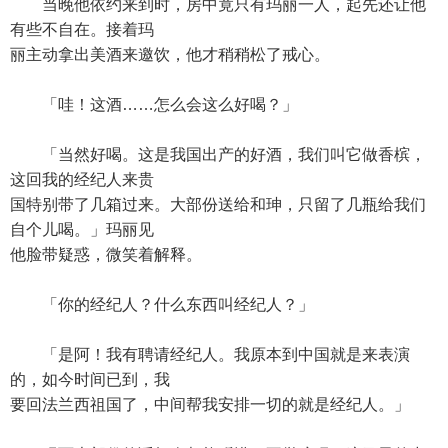
当晚他依约来到时，房中竟只有玛丽一人，起先还让他
有些不自在。接着玛
丽主动拿出美酒来邀饮，他才稍稍松了戒心。
「哇！这酒……怎么会这么好喝？」
「当然好喝。这是我国出产的好酒，我们叫它做香槟，
这回我的经纪人来贵
国特别带了几箱过来。大部份送给和珅，只留了几瓶给我们
自个儿喝。」玛丽见
他脸带疑惑，微笑着解释。
「你的经纪人？什么东西叫经纪人？」
「是阿！我有聘请经纪人。我原本到中国就是来表演
的，如今时间已到，我
要回法兰西祖国了，中间帮我安排一切的就是经纪人。」