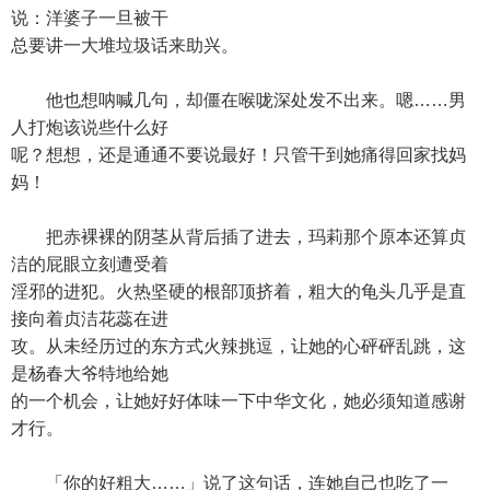
说：洋婆子一旦被干
总要讲一大堆垃圾话来助兴。
他也想呐喊几句，却僵在喉咙深处发不出来。嗯……男
人打炮该说些什么好
呢？想想，还是通通不要说最好！只管干到她痛得回家找妈
妈！
把赤裸裸的阴茎从背后插了进去，玛莉那个原本还算贞
洁的屁眼立刻遭受着
淫邪的进犯。火热坚硬的根部顶挤着，粗大的龟头几乎是直
接向着贞洁花蕊在进
攻。从未经历过的东方式火辣挑逗，让她的心砰砰乱跳，这
是杨春大爷特地给她
的一个机会，让她好好体味一下中华文化，她必须知道感谢
才行。
「你的好粗大……」说了这句话，连她自己也吃了一