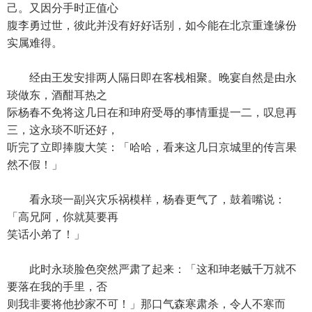
己。又因分手时正值心
腹李勇过世，彼此并没有好好话别，如今能在北京重逢缘份
实属难得。
经由王发安排两人隔日即在客栈相聚。晚宴自然是由永
琰做东，酒酣耳热之
际杨春不免将这几日在和珅府受辱的事情重提一二，叹息再
三，这永琰不听还好，
听完了立即捧腹大笑：「哈哈，看来这几日京城里的传言果
然不假！」
看永琰一副兴灾乐祸模样，杨春更气了，鼓着嘴说：
「高兄阿，你就莫要再
笑话小弟了！」
此时永琰脸色突然严肃了起来：「这和珅老贼千万就不
要落在我的手里，否
则我非要将他抄家不可！」那口气森寒肃杀，令人不寒而