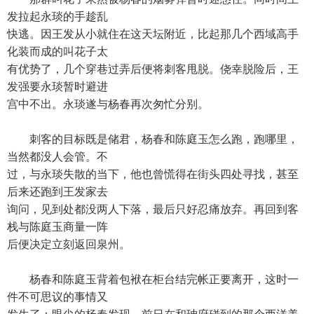
发拉起永琰的手趁乱
快逃。因王发从小就住在这天坛附近，比起那几个西域高手
化装而成的叫花子太
有优势了，几个穿巷过弄后便将刺客甩脱。侥幸脱险后，王
发强要永琰暂时避进
宫中不出。永琰遂与杨春再次匆忙分别。
刺客的目标既是储君，杨春和陈庭玉怎么跑，跑哪里，
当然都没人会管。不
过，与永琰失散的当下，他也曾慌得在街头四处寻找，甚至
后来还跑到王发家去
询问，见到处都没两人下落，最后只好忍痛放弃。再回到客
栈与陈庭玉商量一阵
后便决定立刻返回泉州。
杨春和陈庭玉背着包袱在柜台结完帐正要离开，这时一
件不可思议的事情又