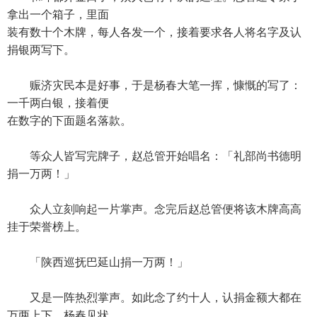
拿出一个箱子，里面
装有数十个木牌，每人各发一个，接着要求各人将名字及认
捐银两写下。
赈济灾民本是好事，于是杨春大笔一挥，慷慨的写了：
一千两白银，接着便
在数字的下面题名落款。
等众人皆写完牌子，赵总管开始唱名：「礼部尚书德明
捐一万两！」
众人立刻响起一片掌声。念完后赵总管便将该木牌高高
挂于荣誉榜上。
「陕西巡抚巴延山捐一万两！」
又是一阵热烈掌声。如此念了约十人，认捐金额大都在
万两上下，杨春见状