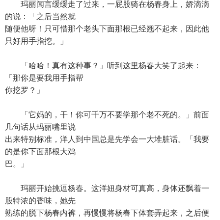
玛丽闻言缓缓走了过来，一屁股骑在杨春身上，娇滴滴
的说：「之后当然就
随便他呀！只可惜那个老头下面那根已经翘不起来，因此他
只好用手指挖。」
「哈哈！真有这种事？」听到这里杨春大笑了起来：
「那你是要我用手指帮
你挖罗？」
「它妈的，干！你可千万不要学那个老不死的。」前面
几句话从玛丽嘴里说
出来特别标准，洋人到中国总是先学会一大堆脏话。「我要
的是你下面那根大鸡
巴。」
玛丽开始挑逗杨春。这洋妞身材可真高，身体还飘着一
股特浓的香味，她先
熟练的脱下杨春内裤，再慢慢将杨春下体套弄起来，之后便