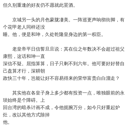
但久别重逢的好友仍不愿就此罢酒。
京城另一头的月色蒙胧凄美。一阵巡更声响彻街脚，有
个花甲老人同样还没
睡。他，便是和珅，久处乾隆皇身边的第一权臣。
老皇帝平日信誓旦旦说：其在位之年数决不会超过祖父
康熙，这话和珅一直
深信不疑。屈指算算，日子只剩不到六年。他可要好好替自
己盘算才行，深耕朝
政快三十年，岂能让好不容易得来的荣华富贵白白溜走？
其实他在各皇子身上多少都有投资一点，唯独眼前的永
琰始终是个障碍。上
回台湾的暗杀计画不成，令他扼腕万分，如今只好重起炉
灶，改以其他方式除掉
他。