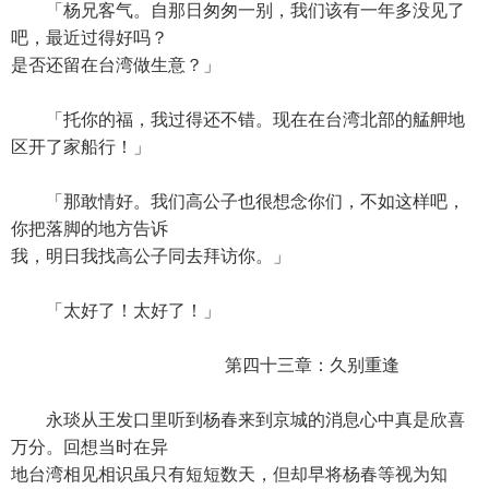
「杨兄客气。自那日匆匆一别，我们该有一年多没见了
吧，最近过得好吗？
是否还留在台湾做生意？」
「托你的福，我过得还不错。现在在台湾北部的艋舺地
区开了家船行！」
「那敢情好。我们高公子也很想念你们，不如这样吧，
你把落脚的地方告诉
我，明日我找高公子同去拜访你。」
「太好了！太好了！」
第四十三章：久别重逢
永琰从王发口里听到杨春来到京城的消息心中真是欣喜
万分。回想当时在异
地台湾相见相识虽只有短短数天，但却早将杨春等视为知