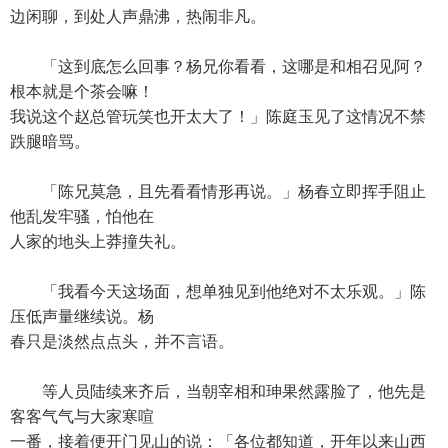
边闲聊，到处人声鼎沸，热闹非凡。
「这到底怎么回事？杨兄你看看，这哪是和相召见阿？
根本就是个茶会嘛！
我说这个赵总管玩笑也开太大了！」陈庭玉见了这情况不禁
跌腿暗骂。
「陈兄莫急，且先看看情形再说。」杨春立即挥手阻止
他乱发牢骚，怕他在
人家的地头上莽撞失礼。
「我看今天这场面，想单独见到他绝对不太乐观。」陈
压低声量继续说。杨
春只是淡然点点头，并不言语。
等人员陆续来齐后，当朝宰相和珅果然露脸了，他先是
客客气气与大家寒喧
一番，接着便开门见山的说：「各位都知道，开年以来山西