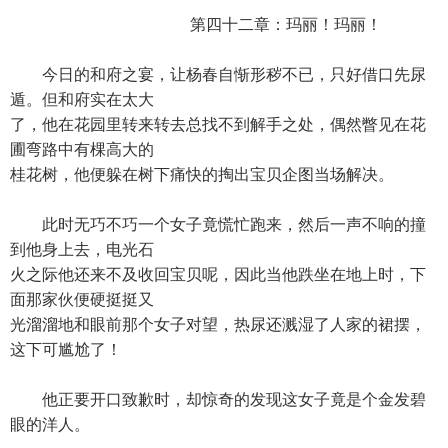
第四十二章：玛丽！玛丽！
今日的和府之宴，让杨春自惭形秽不已，只好借口先尿
遁。但和府实在太大
了，他在花园里转来转去总找不到解手之处，偶然瞥见在花
圃弯路中有棵高大的
桂花树，他便躲在树下痛快的掏出宝贝企图当场解决。
此时无巧不巧一个女子竟慌忙跑来，然后一声不响的撞
到他身上去，电光石
火之际他还来不及收回宝贝呢，因此当他跌坐在地上时，下
面那家伙便硬挺挺又
光溜溜地和眼前那个女子对望，热尿还溅湿了人家的裙摆，
这下可尴尬了！
他正要开口致歉时，却惊奇的发现这女子竟是个金发碧
眼的洋人。