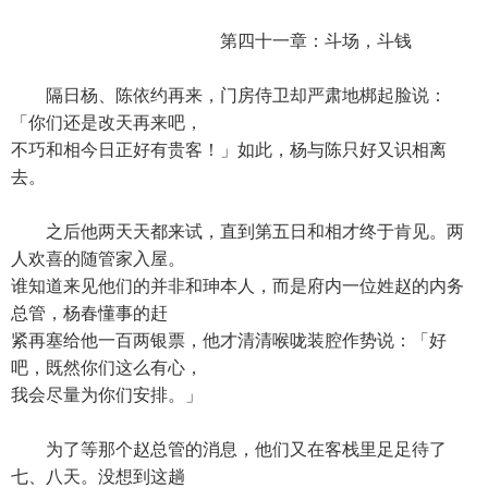
第四十一章：斗场，斗钱
隔日杨、陈依约再来，门房侍卫却严肃地梆起脸说：
「你们还是改天再来吧，
不巧和相今日正好有贵客！」如此，杨与陈只好又识相离
去。
之后他两天天都来试，直到第五日和相才终于肯见。两
人欢喜的随管家入屋。
谁知道来见他们的并非和珅本人，而是府内一位姓赵的内务
总管，杨春懂事的赶
紧再塞给他一百两银票，他才清清喉咙装腔作势说：「好
吧，既然你们这么有心，
我会尽量为你们安排。」
为了等那个赵总管的消息，他们又在客栈里足足待了
七、八天。没想到这趟