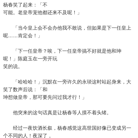
杨春笑了起来：「不
可能。老皇帝宠他都还来不及呢！」
「当今皇上会不会办他我不敢说，但如果是下一任皇上
呢……肯定会！」
「下一任皇帝？唉，下一任皇帝搞不好就是他和珅
呢！」陈庭玉在一旁开玩
笑的说。
「哈哈哈！」沉默在一旁许久的永琰这时站起身来，大
笑了数声后说：「和
珅想做皇帝，那可要先问过我才行！」
他突来的这句话真是让杨春等人摸不着头绪。
经过一夜饮酒长叙，杨春感觉这高世国好像已变成另一
个不同的人！夜深了，