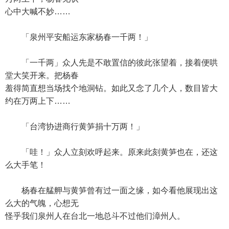
心中大喊不妙……
「泉州平安船运东家杨春一千两！」
「一千两」众人先是不敢置信的彼此张望着，接着便哄
堂大笑开来。把杨春
羞得简直想当场找个地洞钻。如此又念了几个人，数目皆大
约在万两上下……
「台湾协进商行黄笋捐十万两！」
「哇！」众人立刻欢呼起来。原来此刻黄笋也在，还这
么大手笔！
杨春在艋舺与黄笋曾有过一面之缘，如今看他展现出这
么大的气魄，心想无
怪乎我们泉州人在台北一地总斗不过他们漳州人。