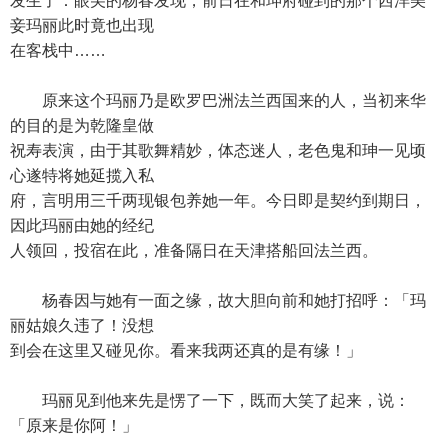
发生了：眼尖的杨春发现，前日在和珅府碰到的那个西洋美
妾玛丽此时竟也出现
在客栈中……
原来这个玛丽乃是欧罗巴洲法兰西国来的人，当初来华
的目的是为乾隆皇做
祝寿表演，由于其歌舞精妙，体态迷人，老色鬼和珅一见顷
心遂特将她延揽入私
府，言明用三千两现银包养她一年。今日即是契约到期日，
因此玛丽由她的经纪
人领回，投宿在此，准备隔日在天津搭船回法兰西。
杨春因与她有一面之缘，故大胆向前和她打招呼：「玛
丽姑娘久违了！没想
到会在这里又碰见你。看来我两还真的是有缘！」
玛丽见到他来先是愣了一下，既而大笑了起来，说：
「原来是你阿！」