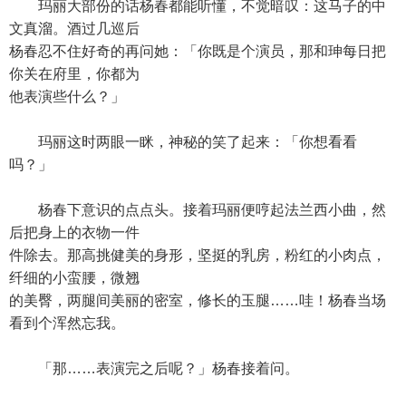
玛丽大部份的话杨春都能听懂，不觉暗叹：这马子的中
文真溜。酒过几巡后
杨春忍不住好奇的再问她：「你既是个演员，那和珅每日把
你关在府里，你都为
他表演些什么？」
玛丽这时两眼一眯，神秘的笑了起来：「你想看看
吗？」
杨春下意识的点点头。接着玛丽便哼起法兰西小曲，然
后把身上的衣物一件
件除去。那高挑健美的身形，坚挺的乳房，粉红的小肉点，
纤细的小蛮腰，微翘
的美臀，两腿间美丽的密室，修长的玉腿……哇！杨春当场
看到个浑然忘我。
「那……表演完之后呢？」杨春接着问。