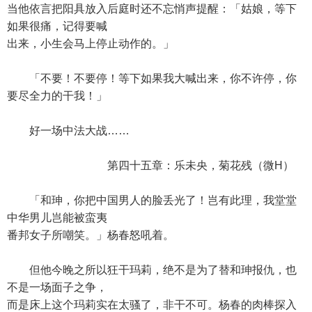
当他依言把阳具放入后庭时还不忘悄声提醒：「姑娘，等下
如果很痛，记得要喊
出来，小生会马上停止动作的。」
「不要！不要停！等下如果我大喊出来，你不许停，你
要尽全力的干我！」
好一场中法大战……
第四十五章：乐未央，菊花残（微H）
「和珅，你把中国男人的脸丢光了！岂有此理，我堂堂
中华男儿岂能被蛮夷
番邦女子所嘲笑。」杨春怒吼着。
但他今晚之所以狂干玛莉，绝不是为了替和珅报仇，也
不是一场面子之争，
而是床上这个玛莉实在太骚了，非干不可。杨春的肉棒探入