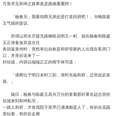
万里求见和珅之路果真是困难重重阿！
「杨春兄，我看咱两兄弟还是打道回府吧！」当晚陈庭
玉气馁的提议。
所谓山穷水尽疑无路柳暗花明又一村。就在杨春和陈庭
玉正准备放弃这次任
务回返泉州时，突然有位自称是和府管家的人出现在客房门
口，并亲自送来了一
封信箴，内容以端端正正的楷字体写道：
「请两位于明日未时三刻，准时光临和府，总管赵必发
留。」
隔日，杨春与陈庭玉高兴万分的拿着那封署名赵总管的
信箴来到和珅私宅，
一踏入和府，才发现院子里早已满满都是人了，有的在花园
里站着，有的在走廊