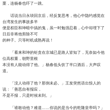
栗，连杨春也吓了一跳。
话说当日永琰回京后，经反复思考，他心中隐约感觉在
台湾发生的事故多半
便是权臣和珅暗中搞的鬼，虽一时勉强忍着，心中却埋下了
日后非将他剪除不可
的种子。只等时机成熟再说！
「看来和珅的钜贪在京城已是路人皆知了，无奈如今他
位高权重，朝野里根
本没有人能动得了他。」杨春低头饮了半口酒后，大声叹
道。
「没人动得了他？那倒未必。」王发突然语出惊人的
说：「善恶自有报应，
不是不报，只是时候未到。」
「谁敢动他？难道……你说的是当今的乾隆皇帝吗？」