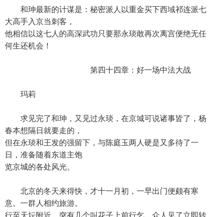
和珅最新的计谋是：秘密派人以重金买下西域祁连派七
大高手入京当刺客，
他相信以这七人的高深武功只要那永琰敢再次离宫便绝无任
何生还机会！
第四十四章：好一场中法大战
玛莉
求见完了和珅，又见过永琰，在京城可说诸事皆了，杨
春本想隔日就要走的，
但在永琰和王发的强留下，与陈庭玉两人硬是又多待了一
日，准备随着东道主饱
览京城的各处风光。
北京的冬天来得快，才十一月初，一早出门便颇有寒
意。一群人相约旅游。
行至天坛附近，突有几个叫花子上前行乞，众人见了立即转