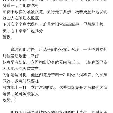
身避开，而那群乞丐
却仍不放弃的紧紧跟随。又行走了几步，杨春更意外地发现
这些人在破烂衣服底
下其实个个肩宽腿粗，兼且太阳穴高高鼓起，显然绝非善
类，心中暗暗生起几分
警惕。
说时迟那时快，叫花子们慢慢靠近永琰，一声怪叫立刻
对他发动攻击，幸好
杨春早有防范，立即掏出护身武器向前反击。〈杨春既已贵
为天地会赤火堂堂主，
为怕清廷补捉，他照例随身带着一种叫做「烟雾弹」的护身
武器，紧急时只要往
敌方地上一打，立时浓烟四起。这些烟雾爆开之后将会火辣
呛鼻，足可延缓敌人
攻势。〉
那群叫花子果然被杨春的烟雾弹暂时迷惑住。同时间王