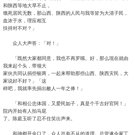
和陕西等地大旱不止，
饿死居民无数，那山西、陕西的人民与我等皆为大清子民，
血浓于水，理应相互
扶持对不对？」
众人大声答：「对！」
「既然大家都同意，我也不再罗嗦。好，那么现在就由
我来起个头，带领大
家伙共同认捐些银两，一起来帮助那些山西、陕西灾民，大
家说好不好？」「这
样吧，我就率先捐出敝人一年之俸！」
「和相公忠体国，又爱民如子，真是个千古好官阿！」
院内开始有人拍马屁
了。陈庭玉听了忍不住笑出声来。
和珅都开金口了，众人岂有不从的道理。总管遂令家丁