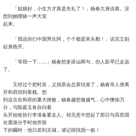
「姑娘好，小生方才真是失礼了！」杨春欠身说着。没
想到她噗哧一声大笑
起来。
「我说你们中国男生阿，个个都是呆头鹅！」说完立刻
起身跑开。
「等我一下……」杨春想多搭讪两句，但人影早已走远
了。
又经过个把时辰，义捐茶会总算结束了，杨春等人便离
开和府回到客栈。想
到这次在和府的重大挫败，杨春越想傲越气，心中懊恼万
分，与陈庭玉各自闷着
头开始收拾行李准备要走人。却无意中想起了那日与高世国
在鹿港分手时他所留
下的嘱咐：他日若到京城，请记得找我一叙！