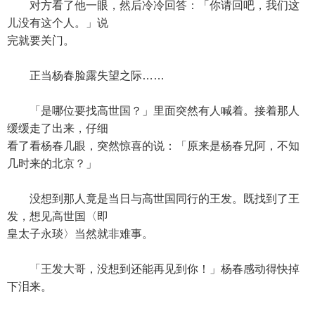
对方看了他一眼，然后冷冷回答：「你请回吧，我们这
儿没有这个人。」说
完就要关门。
正当杨春脸露失望之际……
「是哪位要找高世国？」里面突然有人喊着。接着那人
缓缓走了出来，仔细
看了看杨春几眼，突然惊喜的说：「原来是杨春兄阿，不知
几时来的北京？」
没想到那人竟是当日与高世国同行的王发。既找到了王
发，想见高世国〈即
皇太子永琰〉当然就非难事。
「王发大哥，没想到还能再见到你！」杨春感动得快掉
下泪来。