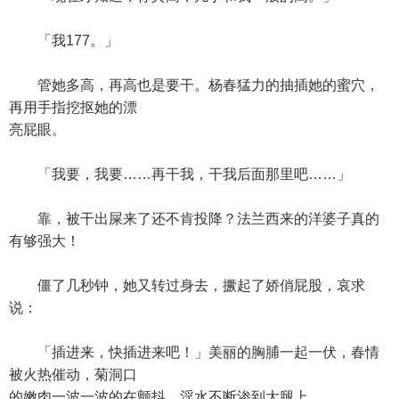
「我177。」
管她多高，再高也是要干。杨春猛力的抽插她的蜜穴，
再用手指挖抠她的漂
亮屁眼。
「我要，我要……再干我，干我后面那里吧……」
靠，被干出屎来了还不肯投降？法兰西来的洋婆子真的
有够强大！
僵了几秒钟，她又转过身去，撅起了娇俏屁股，哀求
说：
「插进来，快插进来吧！」美丽的胸脯一起一伏，春情
被火热催动，菊洞口
的嫩肉一波一波的在颤抖，淫水不断渗到大腿上。